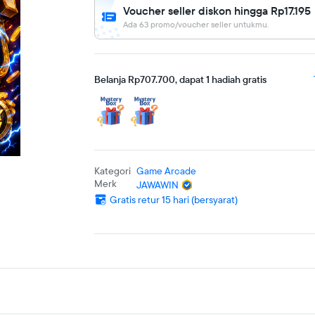
Voucher seller diskon hingga Rp17.195
Ada 63 promo/voucher seller untukmu.
Belanja Rp707.700, dapat 1 hadiah gratis
2 6.49775 2
Kategori
Game Arcade
Merk
JAWAWIN
31734 11.925
Gratis retur 15 hari (bersyarat)
.4528
642
8 21.2504 22