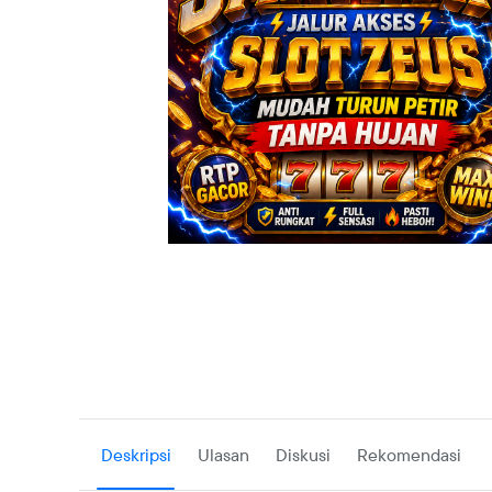
d="M21.99 12.055C21.99 6.49775 17.5122 2 11.995 2C6.47776 2 
12.055C2 17.0725 5.65817 21.2304 10.4358
21.99V14.9635H7.89705V12.055H10.4358V9.83608C10.4358 7.
5.92804 14.2139 5.92804C15.3033 5.92804 16.4528 6.12794 16
6.12794V8.6067H15.1934C13.954 8.6067 13.5642 9.38631 13.5
10.1759V12.065H16.3328L15.8931 14.9735H13.5642V22C18.341
17.0825 22 12.065L21.99 12.055Z">
Deskripsi
Ulasan
Diskusi
Rekomendasi