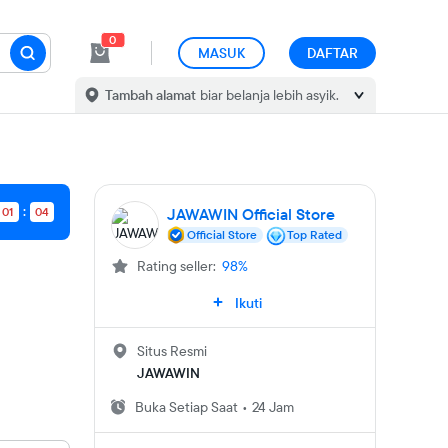
0
MASUK
DAFTAR
Tambah alamat
biar belanja lebih asyik.
01
04
JAWAWIN Official Store
Official Store
Top Rated
Rating seller:
98%
Ikuti
Situs Resmi
JAWAWIN
Buka
Setiap Saat
•
24 Jam