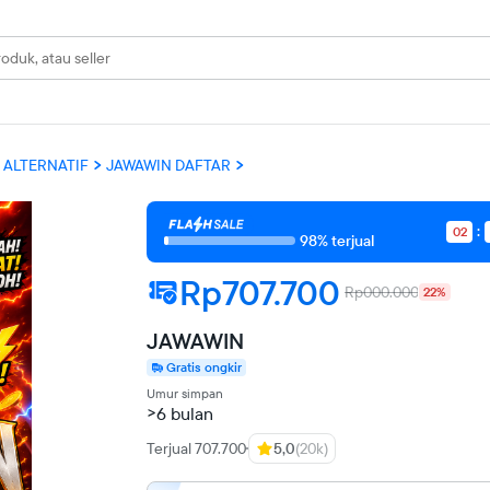
 ALTERNATIF
JAWAWIN DAFTAR
02
98% terjual
Rp707.700
Rp000.000
22%
JAWAWIN
Gratis ongkir
Umur simpan
>6 bulan
Terjual 707.700
5,0
(20k)